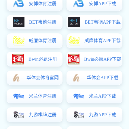
版权内容合规
年轻阵容想在WCBA季后赛走得更远，如何
兼
当终场哨声在季后赛的舞台上响起，聚光灯下的不
仅仅是胜负，更是年轻血液与岁月沉淀的碰撞...
2026-08-07