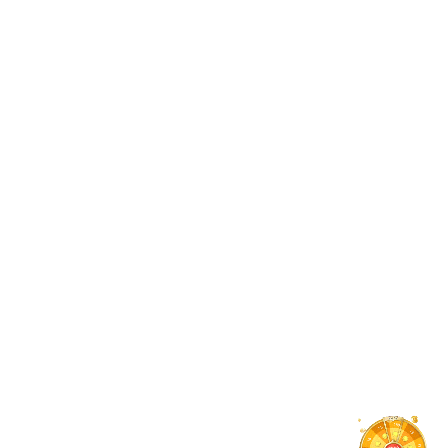
摇一摇反馈。...
7×24 安全监控，秒级响...
体育快讯
国家队历史射手
主场变迁
操作记录保存 180 天。
爱游戏 的企业社会责任项目「体育星火」已资助
100+ 青少年体育项目。
会话超时自动销毁...